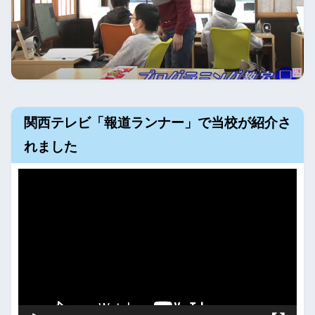
関西テレビ「報道ランナー」で当校が紹介さ
れました
動
画
プ
レ
ー
ヤ
ー