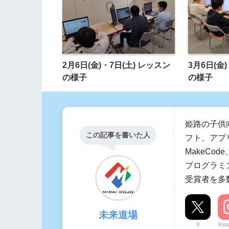
2月6日(金)・7日(土) レッスン
3月6日(金
の様子
の様子
姫路の子供
この記事を書いた人
フト、アプリ
MakeCo
プログラミ
受賞者を多
未来道場
X
Ins