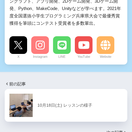
ンクラフト、アプリ開発、2Dゲーム開発、3Dゲーム開
発、Python、MakeCode、Unityなどが学べます。2021年
度全国選抜小学生プログラミング兵庫県大会で最優秀賞
獲得を筆頭にコンテスト受賞者を多数輩出。
X
Instagram
LINE
YouTube
Website
前の記事
10月18日(土) レッスンの様子