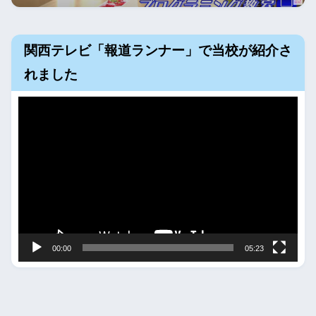
関西テレビ「報道ランナー」で当校が紹介さ
れました
動
画
プ
レ
ー
ヤ
ー
00:00
05:23